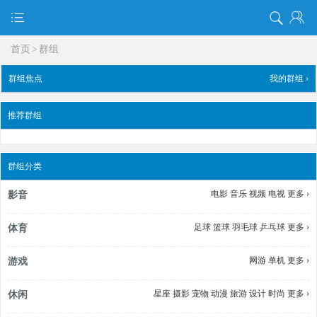
首页
>
群组
群组焦点
我的群组 ›
推荐群组
群组分类
电影
音乐
视频
电视
更多 ›
影音
足球
篮球
羽毛球
乒乓球
更多 ›
体育
网游
单机
更多 ›
游戏
星座
摄影
宠物
动漫
旅游
设计
时尚
更多 ›
休闲