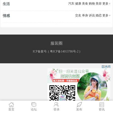
汽车
健康
美食
购物
美容
更多 ›
生活
交友
单身
诉说
婚恋
更多 ›
情感
服装圈
ICP备案号: (
粤ICP备14013786号-2
)
首页
论坛
登录
发布
资讯