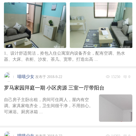
1、设计舒适简洁，拎包入住公寓室内设备齐全，配有空调、热水
器、大床、衣柜、沙发、茶几、宽带。打造出高 ...
喵喵少女
发布于 2018-9-22
15250
0
罗马家园拜庭一期 小区房源 三室一厅带阳台
自己房子主卧出租，房间可住两人，屋内有空
调。家具家电齐全，卫生间很干净，不用担心。
可淋浴。厨房冰箱 ...
喵喵少女