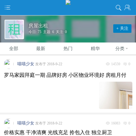
房屋出租
+ 关注
今日: 75 主题: 6 关注: 0
全部
最新
热门
精华
分类
喵喵少女
发布于 2018-9-22
14559
0
罗马家园拜庭一期 品牌好房 小区物业环境好 房租月付
喵喵少女
发布于 2018-9-22
16083
0
价格实惠 干净清爽 光线充足 拎包入住 独立厨卫