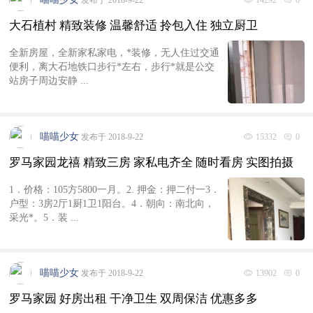
发布于 2018-9-22
14292
0
大石植村 精致装修 温馨舒适 拎包入住 独立厨卫
全新房屋，全新家私家电，*装修，无人住过交通
便利，离大石地铁口步行*左右，步行*就是公交
站房子周边安静 ...
喵喵少女
发布于 2018-9-22
15332
0
罗马家园龙禧 精致三房 家私电齐全 随时看房 实图拍摄
1．价格：105方5800一月。2. 押金：押二付一3．
户型：3房2厅1厨1卫1阳台。4．朝向：南北向，
采光*。5．装 ...
喵喵少女
发布于 2018-9-22
13902
0
罗马家园 好房出租 干净卫生 双周保洁 优惠多多