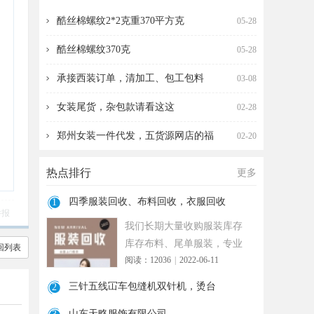
收，衣服回收
针机，烫台
酷丝棉螺纹2*2克重370平方克
05-28
酷丝棉螺纹370克
05-28
承接西装订单，清加工、包工包料
03-08
女装尾货，杂包款请看这这
02-28
郑州女装一件代发，五货源网店的福
02-20
热点排行
更多
四季服装回收、布料回收，衣服回收
1
举报
我们长期大量收购服装库存
库存布料、尾单服装，专业
回列表
阅读：12036
|
2022-06-11
诚信共赢， 实力雄厚 ！ 长期
面向
三针五线冚车包缝机双针机，烫台
2
山东天略服饰有限公司