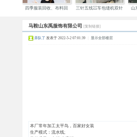
四季服装回收、布料回
三针五线冚车包缝机双针
山
收，
机
马鞍山东禹服饰有限公司
[复制链接]
装
弄队了
发表于 2022-5-2 07:01:39
|
显示全部楼层
圈
本厂常年加工太平鸟，百家好女装
生产模式：流水线;