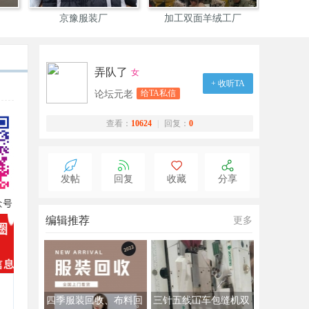
京豫服装厂
加工双面羊绒工厂
山西依达
弄队了
女
+ 收听TA
给TA私信
论坛元老
查看：
10624
|
回复：
0
发帖
回复
收藏
分享
编辑推荐
更多
四季服装回收、布料回
三针五线冚车包缝机双