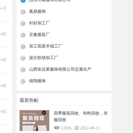
3
6-11
胤鼎服饰
4
衬衫加工厂
5
5-02
京豫服装厂
6
加工双面羊绒工厂
7
波仕狄纳加工厂
8
5-02
山西依达莱服饰有限公司定襄生产
9
锦翔服饰
10
5-02
最新热帖
5-02
四季服装回收、布料回收，衣
服回收
12036
2022-06-11