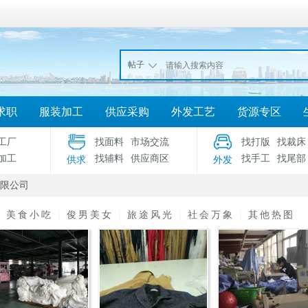
帖子
求职
服装加工
供应采购
外发工艺
货源专区
工厂
找面料
市场交流
找打版
找裁床
加工
找辅料
供应商区
找手工
找尾部
供求
外发
限公司
|
美食小吃
|
俊男美女
|
旅途风光
|
社会万象
|
其他热图