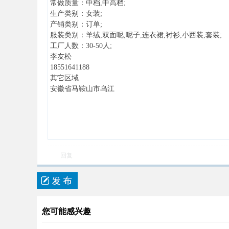
常做质量：中档,中高档;
生产类别：女装;
产销类别：订单;
服装类别：羊绒,双面呢,呢子,连衣裙,衬衫,小西装,套装;
工厂人数：30-50人;
李友松
18551641188
其它区域
安徽省马鞍山市乌江
回复
您可能感兴趣