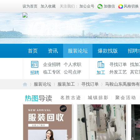
设为首页
加入收藏
关注我们：
加公众号
加微信
风格切换
首页
资讯
服装论坛
爆款找版
招聘
企业招聘
个人求职
寻找订单
找加
临工专区
公司点评
外发工艺
其它
招聘
加工
服装论坛
服装加工
寻找订单
马鞍山东禹服饰有
名胜古迹
|
城镇掠影
|
聚会活动
服
»
›
›
›