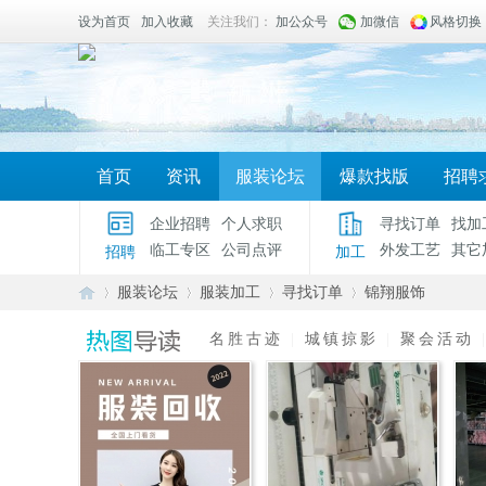
设为首页
加入收藏
关注我们：
加公众号
加微信
风格切换
首页
资讯
服装论坛
爆款找版
招聘
企业招聘
个人求职
寻找订单
找加
临工专区
公司点评
外发工艺
其它
招聘
加工
服装论坛
服装加工
寻找订单
锦翔服饰
名胜古迹
|
城镇掠影
|
聚会活动
服
»
›
›
›