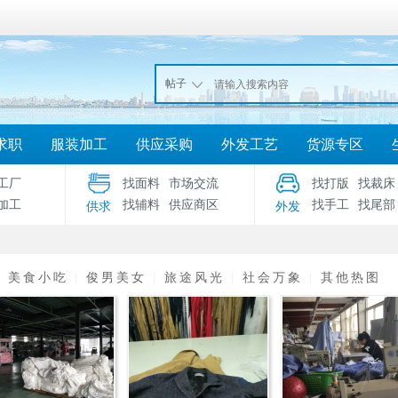
帖子
求职
服装加工
供应采购
外发工艺
货源专区
工厂
找面料
市场交流
找打版
找裁床
加工
找辅料
供应商区
找手工
找尾部
供求
外发
|
美食小吃
|
俊男美女
|
旅途风光
|
社会万象
|
其他热图