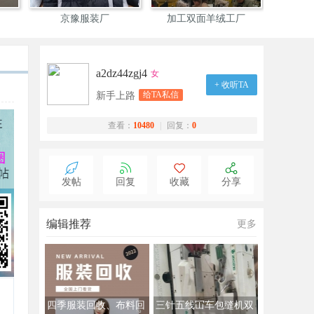
京豫服装厂
加工双面羊绒工厂
山西依达
a2dz44zgj4
女
+ 收听TA
给TA私信
新手上路
查看：
10480
|
回复：
0
发帖
回复
收藏
分享
编辑推荐
更多
四季服装回收、布料回
三针五线冚车包缝机双