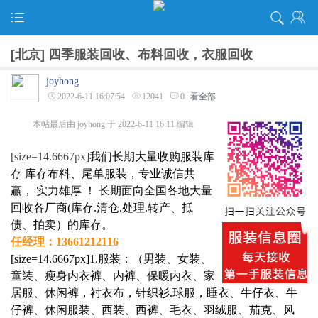
[北京]
四季服装回收、布料回收，衣服回收
joyhong
2022-6-11 16:07:54
12041
0
看全部
本帖最后由 joyhong 于 2022-6-11 16:11 编辑
[size=14.6667px]
我们长期大量收购服装库
存 库存布料、尾单服装，专业诚信共
赢， 实力雄厚 ！ 长期面向全国各地大量
回收各厂商(库存.清仓.处理.转产、抵
债、拍卖）的库存。
任经理：13661212116
[size=14.6667px]1.服装：（男装、女装、
童装、瘦身内衣裤、内裤、保暖内衣、家
居服、休闲裤，衬衣布，针织衫.球服，睡衣、牛仔衣、牛
仔裤、休闲服装、西装、西裤、毛衣、羽绒服、茄克、风