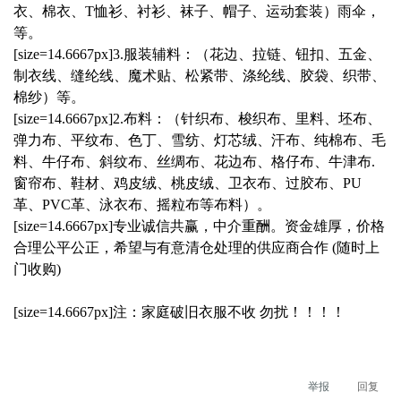
衣、棉衣、T恤衫、衬衫、袜子、帽子、运动套装）雨伞，
等。
[size=14.6667px]3.服装辅料：（花边、拉链、钮扣、五金、
制衣线、缝纶线、魔术贴、松紧带、涤纶线、胶袋、织带、
棉纱）等。
[size=14.6667px]2.布料：（针织布、梭织布、里料、坯布、
弹力布、平纹布、色丁、雪纺、灯芯绒、汗布、纯棉布、毛
料、牛仔布、斜纹布、丝绸布、花边布、格仔布、牛津布.
窗帘布、鞋材、鸡皮绒、桃皮绒、卫衣布、过胶布、PU
革、PVC革、泳衣布、摇粒布等布料）。
[size=14.6667px]专业诚信共赢，中介重酬。资金雄厚，价格
合理公平公正，希望与有意清仓处理的供应商合作 (随时上
门收购)
[size=14.6667px]注：家庭破旧衣服不收 勿扰！！！！
举报
回复