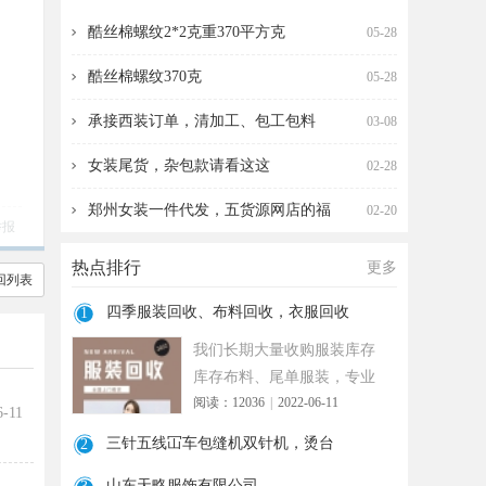
收，衣服回收
针机，烫台
酷丝棉螺纹2*2克重370平方克
05-28
酷丝棉螺纹370克
05-28
承接西装订单，清加工、包工包料
03-08
女装尾货，杂包款请看这这
02-28
郑州女装一件代发，五货源网店的福
02-20
举报
热点排行
更多
回列表
四季服装回收、布料回收，衣服回收
1
我们长期大量收购服装库存
库存布料、尾单服装，专业
阅读：12036
|
2022-06-11
诚信共赢， 实力雄厚 ！ 长期
6-11
面向
三针五线冚车包缝机双针机，烫台
2
山东天略服饰有限公司