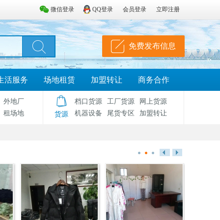
微信登录
QQ登录
会员登录
立即注册
免费发布信息
生活服务
场地租赁
加盟转让
商务合作
外地厂
档口货源
工厂货源
网上货源
租场地
机器设备
尾货专区
加盟转让
货源