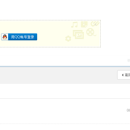
x
册
返
0
向