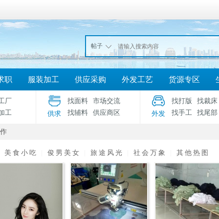
帖子
求职
服装加工
供应采购
外发工艺
货源专区
工厂
找面料
市场交流
找打版
找裁床
加工
找辅料
供应商区
找手工
找尾部
供求
外发
作
|
美食小吃
|
俊男美女
|
旅途风光
|
社会万象
|
其他热图