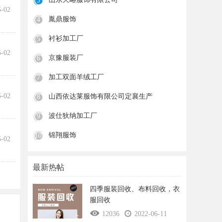
3
5-02
胤鼎服饰
4
衬衫加工厂
5
5-02
京豫服装厂
6
加工双面羊绒工厂
7
5-02
山西依达莱服饰有限公司定襄生产
8
波仕狄纳加工厂
9
锦翔服饰
10
5-02
最新热帖
四季服装回收、布料回收，衣
服回收
12036
2022-06-11