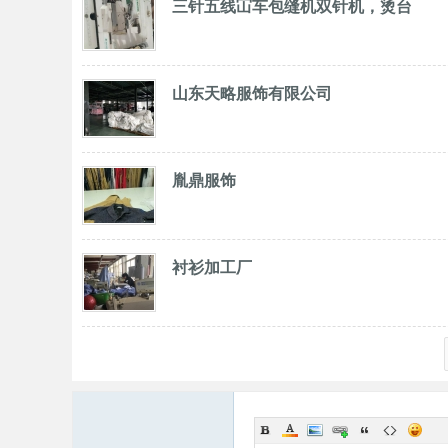
三针五线冚车包缝机双针机，烫台
山东天略服饰有限公司
胤鼎服饰
衬衫加工厂