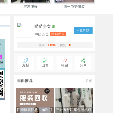
宏发服饰
德州依诺服装
专做
喵喵少女
密
+ 收听TA
给TA私信
中级会员
查看：
13896
|
回复：
0
发帖
回复
收藏
分享
编辑推荐
更多
四季服装回收、布料回
三针五线冚车包缝机双