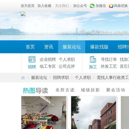
设为首页
加入收藏
关注我们：
加公众号
加微信
风格切换
首页
资讯
服装论坛
爆款找版
招聘
企业招聘
个人求职
寻找订单
找加
临工专区
公司点评
外发工艺
其它
招聘
加工
服装论坛
招聘求职
个人求职
需找人事行政类工
名胜古迹
|
城镇掠影
|
聚会活动
服
»
›
›
›