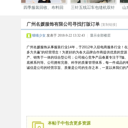
四季服装回收、布料回
三针五线冚车包缝机双针
山
收，
机
广州名媛服饰有限公司寻找打版订单
[复制链接]
装
喵喵少女
发表于 2018-9-22 13:32:43
|
显示全部楼层
广州名媛服饰从事服装行业14年，于2012年入驻电商服务行业！
多方共赢”的经营理念！为更好的为各大品牌合作商提供优质的货源
产、销售于一体的综合型公司；公司核心竞争产品春夏专注于T恤
底裤系列等。公司拥有完善、科学的质量管理体系，每一件成品的每
诚信是公司的经营宗旨、质量是公司的生存之本，一直以来我们的
圈
本帖子中包含更多资源