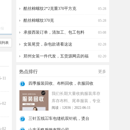
收，衣服回收
针机，烫台
酷丝棉螺纹2*2克重370平方克
05-28
酷丝棉螺纹370克
05-28
举报
承接西装订单，清加工、包工包料
03-08
回列表
女装尾货，杂包款请看这这
02-28
郑州女装一件代发，五货源网店的福
02-20
热点排行
更多
6-11
四季服装回收、布料回收，衣服回收
1
我们长期大量收购服装库存
库存布料、尾单服装，专业
5-02
阅读：12036
|
2022-06-11
诚信共赢， 实力雄厚 ！ 长期
面向
三针五线冚车包缝机双针机，烫台
2
5-02
山东天略服饰有限公司