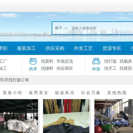
帖子
求职
服装加工
供应采购
外发工艺
货源专区
工厂
找面料
市场交流
找打版
找裁床
加工
找辅料
供应商区
找手工
找尾部
供求
外发
司寻找打版订单
|
美食小吃
|
俊男美女
|
旅途风光
|
社会万象
|
其他热图