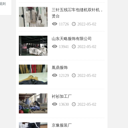
规则
三针五线冚车包缝机双针机，
烫台
11726
2022-05-02
山东天略服饰有限公司
13941
2022-05-02
胤鼎服饰
12129
2022-05-02
衬衫加工厂
13630
2022-05-02
京豫服装厂