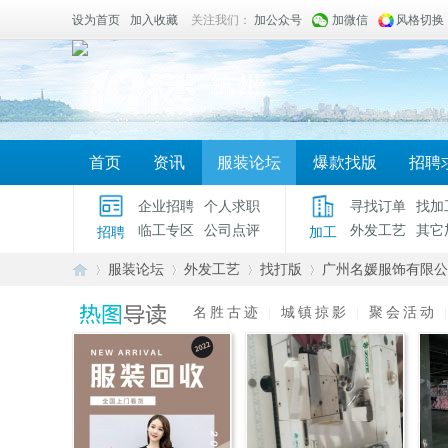
设为首页
加入收藏
关注我们：
加公众号
加微信
风格切换
首页
资讯
服装论坛
爆款找版
招聘
企业招聘
个人求职
寻找订单
找加
临工专区
公司点评
外发工艺
其它
招聘
加工
服装论坛
外发工艺
找打版
广州名媛服饰有限公
名胜古迹
|
城镇掠影
|
聚会活动
服
»
›
›
›