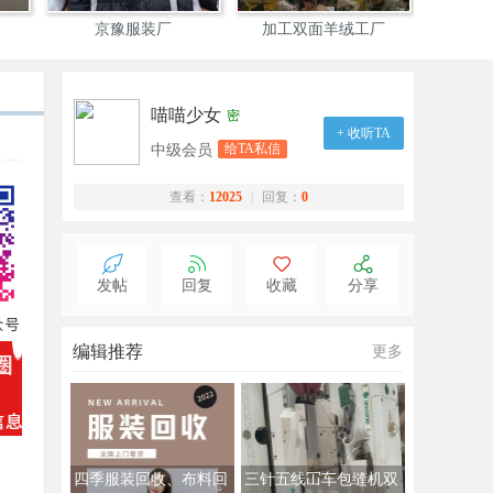
京豫服装厂
加工双面羊绒工厂
山西依达
喵喵少女
密
+ 收听TA
给TA私信
中级会员
查看：
12025
|
回复：
0
发帖
回复
收藏
分享
编辑推荐
更多
四季服装回收、布料回
三针五线冚车包缝机双