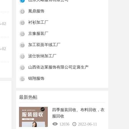
3
胤鼎服饰
4
衬衫加工厂
5
5-02
京豫服装厂
6
加工双面羊绒工厂
7
5-02
波仕狄纳加工厂
8
山西依达莱服饰有限公司定襄生产
9
锦翔服饰
10
最新热帖
四季服装回收、布料回收，衣
服回收
12036
2022-06-11