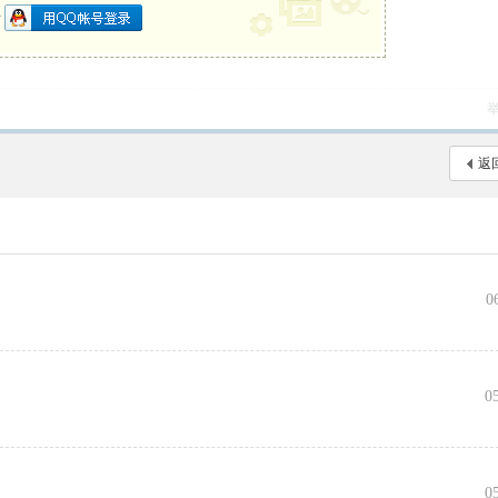
册
返
0
向
0
0