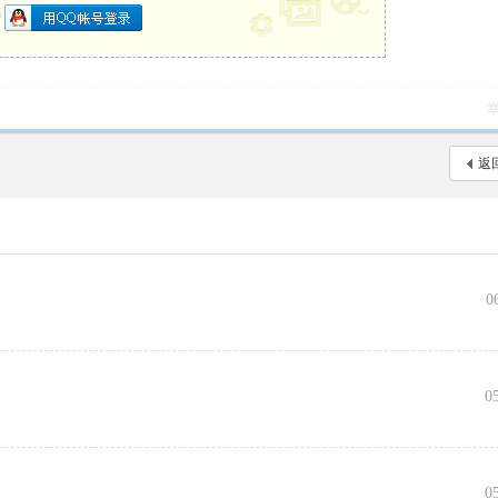
册
返
0
向
0
0