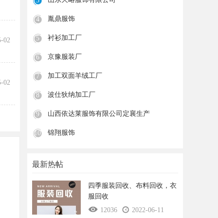
3
胤鼎服饰
4
衬衫加工厂
5
5-02
京豫服装厂
6
加工双面羊绒工厂
7
5-02
波仕狄纳加工厂
8
山西依达莱服饰有限公司定襄生产
9
锦翔服饰
10
最新热帖
四季服装回收、布料回收，衣
服回收
12036
2022-06-11