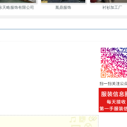
东天略服饰有限公司
胤鼎服饰
衬衫加工厂
x