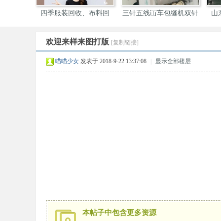
四季服装回收、布料回
三针五线冚车包缝机双针
山
收，
机
欢迎来样来图打版
[复制链接]
装
喵喵少女
发表于 2018-9-22 13:37:08
|
显示全部楼层
圈
本帖子中包含更多资源