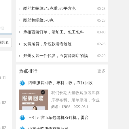
收，衣服回收
针机，烫台
酷丝棉螺纹2*2克重370平方克
05-28
酷丝棉螺纹370克
05-28
举报
承接西装订单，清加工、包工包料
03-08
回列表
女装尾货，杂包款请看这这
02-28
郑州女装一件代发，五货源网店的福
02-20
热点排行
更多
6-11
四季服装回收、布料回收，衣服回收
1
我们长期大量收购服装库存
库存布料、尾单服装，专业
5-02
阅读：12036
|
2022-06-11
诚信共赢， 实力雄厚 ！ 长期
面向
三针五线冚车包缝机双针机，烫台
2
5-02
山东天略服饰有限公司