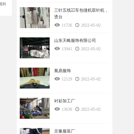
规则
三针五线冚车包缝机双针机，
烫台
11726
2022-05-02
山东天略服饰有限公司
13941
2022-05-02
胤鼎服饰
12129
2022-05-02
衬衫加工厂
13630
2022-05-02
京豫服装厂