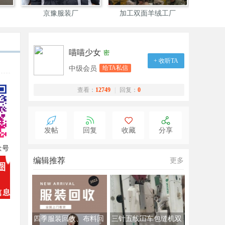
京豫服装厂
加工双面羊绒工厂
山西依达
喵喵少女
密
+ 收听TA
给TA私信
中级会员
查看：
12749
|
回复：
0
发帖
回复
收藏
分享
编辑推荐
更多
四季服装回收、布料回
三针五线冚车包缝机双