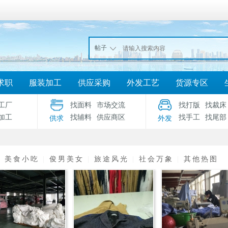
帖子
求职
服装加工
供应采购
外发工艺
货源专区
工厂
找面料
市场交流
找打版
找裁床
加工
找辅料
供应商区
找手工
找尾部
供求
外发
|
美食小吃
|
俊男美女
|
旅途风光
|
社会万象
|
其他热图