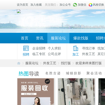
设为首页
加入收藏
关注我们：
加公众号
加微信
风格切换
首页
资讯
服装论坛
爆款找版
招聘
企业招聘
个人求职
寻找订单
找加
临工专区
公司点评
外发工艺
其它
招聘
加工
服装论坛
外发工艺
找打版
欢迎来样来图打版
名胜古迹
|
城镇掠影
|
聚会活动
服
»
›
›
›