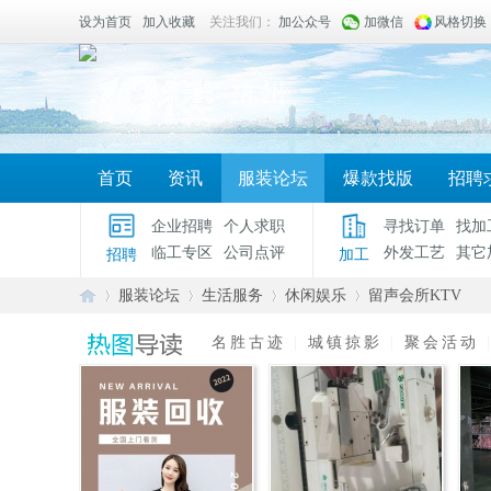
设为首页
加入收藏
关注我们：
加公众号
加微信
风格切换
首页
资讯
服装论坛
爆款找版
招聘
企业招聘
个人求职
寻找订单
找加
临工专区
公司点评
外发工艺
其它
招聘
加工
服装论坛
生活服务
休闲娱乐
留声会所KTV
名胜古迹
|
城镇掠影
|
聚会活动
服
»
›
›
›