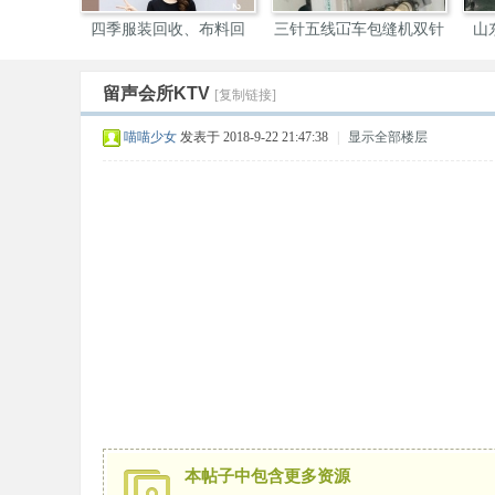
四季服装回收、布料回
三针五线冚车包缝机双针
山
收，
机
留声会所KTV
[复制链接]
装
喵喵少女
发表于 2018-9-22 21:47:38
|
显示全部楼层
圈
本帖子中包含更多资源