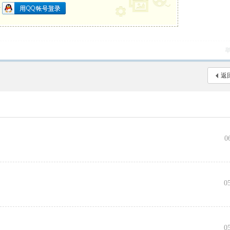
册
返
0
向
0
0