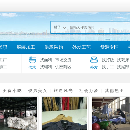
帖子
求职
服装加工
供应采购
外发工艺
货源专区
工厂
找面料
市场交流
找打版
找裁床
加工
找辅料
供应商区
找手工
找尾部
供求
外发
|
美食小吃
|
俊男美女
|
旅途风光
|
社会万象
|
其他热图