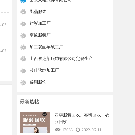
3
胤鼎服饰
4
衬衫加工厂
5
5-02
京豫服装厂
6
加工双面羊绒工厂
7
5-02
山西依达莱服饰有限公司定襄生产
8
波仕狄纳加工厂
9
锦翔服饰
10
最新热帖
四季服装回收、布料回收，衣
服回收
12036
2022-06-11