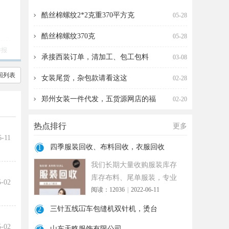
收，衣服回收
针机，烫台
酷丝棉螺纹2*2克重370平方克
05-28
酷丝棉螺纹370克
05-28
举报
承接西装订单，清加工、包工包料
03-08
回列表
女装尾货，杂包款请看这这
02-28
郑州女装一件代发，五货源网店的福
02-20
热点排行
更多
6-11
四季服装回收、布料回收，衣服回收
1
我们长期大量收购服装库存
库存布料、尾单服装，专业
5-02
阅读：12036
|
2022-06-11
诚信共赢， 实力雄厚 ！ 长期
面向
三针五线冚车包缝机双针机，烫台
2
5-02
山东天略服饰有限公司