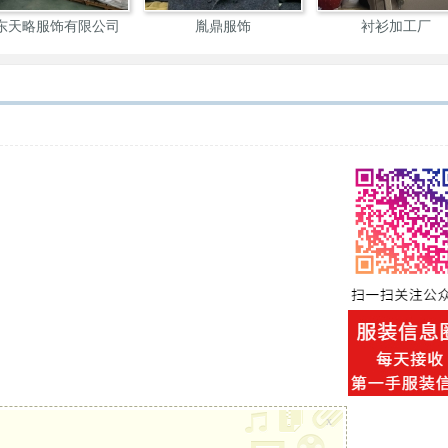
东天略服饰有限公司
胤鼎服饰
衬衫加工厂
x