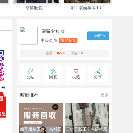
京豫服装厂
加工双面羊绒工厂
波仕
喵喵少女
密
+ 收听TA
给TA私信
中级会员
查看：
16599
|
回复：
0
发帖
回复
收藏
分享
编辑推荐
更多
四季服装回收、布料回
三针五线冚车包缝机双