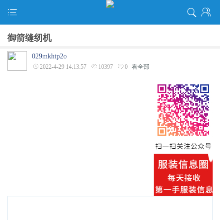
御箭缝纫机
029mkhtp2o
2022-4-29 14:13:57
10397
0
看全部