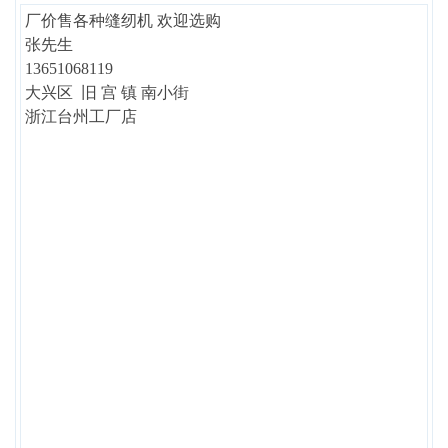
厂价售各种缝纫机 欢迎选购
张先生
13651068119
大兴区 旧 宫 镇 南小街
浙江台州工厂店