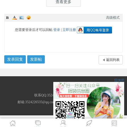
查看更多
高级模式
您需要登录后才可以回帖
登录
|
立即注册
发表回复
发新帖
返回列表
服装圈
联系QQ:3524226535 地址:广东省广州市
邮箱:3524226535@qq.com ICP备案号: (
粤ICP备14013786号-2
)