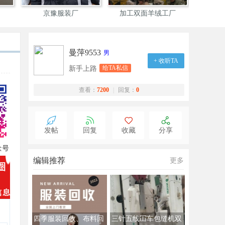
京豫服装厂
加工双面羊绒工厂
山西依达
曼萍9553
男
+ 收听TA
给TA私信
新手上路
查看：
7200
|
回复：
0
发帖
回复
收藏
分享
编辑推荐
更多
四季服装回收、布料回
三针五线冚车包缝机双