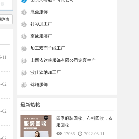
3
举报
胤鼎服饰
4
回列表
衬衫加工厂
5
京豫服装厂
6
加工双面羊绒工厂
7
6-11
山西依达莱服饰有限公司定襄生产
8
波仕狄纳加工厂
9
5-02
锦翔服饰
10
最新热帖
5-02
四季服装回收、布料回收，衣
服回收
12036
2022-06-11
5-02