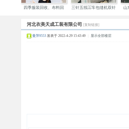
四季服装回收、布料回
三针五线冚车包缝机双针
山
收，
机
河北衣美天成工装有限公司
[复制链接]
装
曼萍9553
发表于 2022-4-29 15:43:49
|
显示全部楼层
圈