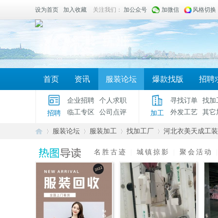
设为首页
加入收藏
关注我们：
加公众号
加微信
风格切换
首页
资讯
服装论坛
爆款找版
招聘
企业招聘
个人求职
寻找订单
找加
临工专区
公司点评
外发工艺
其它
招聘
加工
服装论坛
服装加工
找加工厂
河北衣美天成工装
名胜古迹
|
城镇掠影
|
聚会活动
服
»
›
›
›