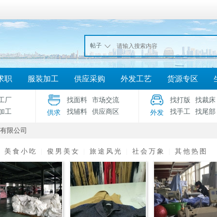
帖子
求职
服装加工
供应采购
外发工艺
货源专区
工厂
找面料
市场交流
找打版
找裁床
加工
找辅料
供应商区
找手工
找尾部
供求
外发
有限公司
|
美食小吃
|
俊男美女
|
旅途风光
|
社会万象
|
其他热图