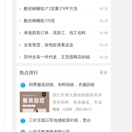
收，衣服回收
针机，烫台
酷丝棉螺纹2*2克重370平方克
05-28
酷丝棉螺纹370克
05-28
承接西装订单，清加工、包工包料
03-08
女装尾货，杂包款请看这这
02-28
郑州女装一件代发，五货源网店的福
02-20
热点排行
更多
四季服装回收、布料回收，衣服回收
1
我们长期大量收购服装库存
库存布料、尾单服装，专业
阅读：12036
|
2022-06-11
诚信共赢， 实力雄厚 ！ 长期
面向
三针五线冚车包缝机双针机，烫台
2
山东天略服饰有限公司