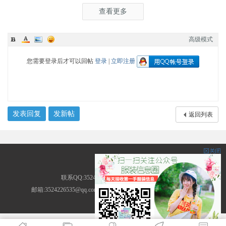
查看更多
高级模式
您需要登录后才可以回帖
登录
|
立即注册
发表回复
发新帖
返回列表
服装圈
联系QQ:3524226535 地址:广东省广州市
邮箱:3524226535@qq.com ICP备案号: (
粤ICP备14013786号-2
)