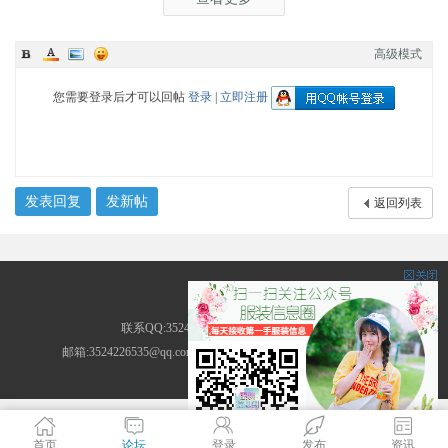
高级模式
您需要登录后才可以回帖
登录
|
立即注册
发表回复
发新帖
返回列表
服装圈
联系QQ:3524226535 地址:广东省广州市
邮箱:3524226535@qq.com ICP备案号: (
粤ICP备14013786号-2
)
首页
论坛
登录
发布
资讯