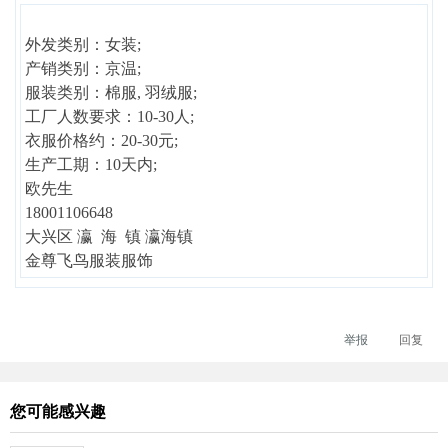
外发类别：女装;
产销类别：京温;
服装类别：棉服, 羽绒服;
工厂人数要求：10-30人;
衣服价格约：20-30元;
生产工期：10天内;
欧先生
18001106648
大兴区 瀛 海 镇 瀛海镇
金尊飞鸟服装服饰
举报
回复
您可能感兴趣