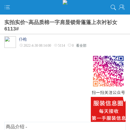
实拍实价~高品质棉一字肩显锁骨蓬蓬上衣衬衫女
6113#
仆枪
2022-4-30 08:14:00
5114
0
看全部
商品介绍 -