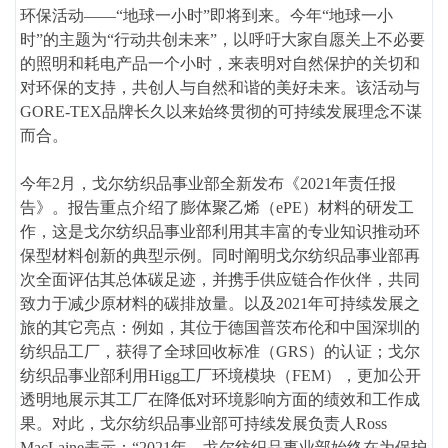
环保活动——“地球一小时”即将到来。今年“地球一小
时”的主题为“行动共创未来”，以呼吁大家自愿关上不必要
的照明和耗电产品一个小时，来表明对自然保护的关切和
对环保的支持，共创人与自然和谐的美好未来。该活动与
GORE-TEX品牌长久以来始终贯彻的可持续发展理念不谋
而合。
今年2月，戈尔纺织品事业部全新发布《2021年责任报
告》。报告重点介绍了膨体聚乙烯（ePE）材料的研发工
作，这是戈尔纺织品事业部利用其丰富的专业知识推动环
保型材料创新的典型示例。同时阐明戈尔纺织品事业部再
次全面评估其总体碳足迹，并携手供应链合作伙伴，共同
致力于减少原材料的碳排放量。以及2021年可持续发展之
旅的其它亮点：例如，其位于德国普茨布伦和中国深圳的
纺织品工厂，获得了全球回收标准（GRS）的认证；戈尔
纺织品事业部利用Higg工厂环境模块（FEM），更加公开
透明地展示其工厂在降低对环境影响方面的绩效和工作成
果。对此，戈尔纺织品事业部可持续发展负责人Ross
MacLaine表示：“2021年，戈尔纺织品事业部始终在为保护