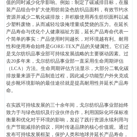
值的同时减少化学影响。例如：制定了碳减排目标，在服
装产品组合中扩大使用纺前染色纺织品面料，有效节约水
资源并减少二氧化碳排放；并积极使用再生纺织面料以减
少塑料废物，从而减轻垃圾掩埋量或焚烧的压力。在延长
产品寿命与优化个人健康福祉方面，延长产品寿命代表一
个简单的事实：产品使用时间越长，对环境越有利。耐用
性和使用寿命始终是GORE-TEX产品的关键属性。它们还
是戈尔纺织品事业部可持续发展战略的主要驱动因素。过
去20多年来，戈尔纺织品事业部一直采用生命周期评估
（LCA）方法。生命周期评估方法显示，大部分二氧化碳
排放量来源于产品制造过程，因此减少功能型户外夹克或
徒步靴环境影响的最佳途径就是提高耐用性并延长产品寿
命。
在实践可持续发展的三十余年间，戈尔纺织品事业部始终
致力于与绿色组织及行业伙伴合作，利用国际化环保标准
衡量和优化对于环境的影响，发起了践行资源永续利用与
生产节能减排的倡议，同时传递品牌的核心价值观。通过
发布可持续发展框架，保护人类和地球并延长产品寿命，