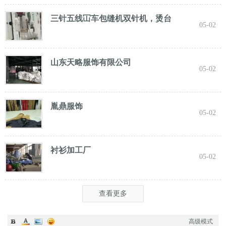
服装，专业诚信共赢， 实力雄厚 ！ 长期面向
三针五线冚车包缝机双针机，烫台
05-02
山东天略服饰有限公司
05-02
胤鼎服饰
05-02
衬衫加工厂
05-02
查看更多
高级模式