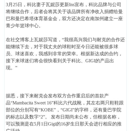
3月25日，科比妻子瓦妮莎更新Ins宣布，科比品牌与公司
将继续合作，后者会将其关于该品牌所有净收入捐赠给曼
巴和曼巴希塔体育基金会，双方还决定在南加州建立一座
青少年篮球中心。
在社交博客上瓦妮莎写道，“我很高兴我们与耐克的合作还
能继续下去，对于我丈夫的球鞋时至今日还能被很多球
员、球迷喜欢，我感到非常的荣幸。根据新达成的合约，
接下来球迷们将会很快看到关于科比、GIGI的产品出
现。”
据悉，接下来耐克会发布双方合作重启后的首款产
品“Mambacita Sweet 16”科比六代战靴，其左右两只鞋鞋跟
部位的分别写有“KOBE”，“GIGI”的字样，还有曼巴学院
的标志以及数字“2”。 发布日期尚未公布，但根据名称，
可以预测是在5月1日Gigi的16岁生日那天会进行相应的推
广活动。