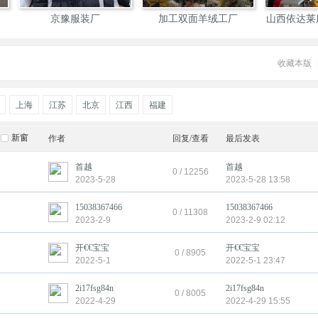
东天略服饰有限公司
胤鼎服饰
衬衫加工厂
收藏本版
上海
江苏
北京
江西
福建
新窗
作者
回复/查看
最后发表
首越
首越
0 / 12256
2023-5-28
2023-5-28 13:58
15038367466
15038367466
0 / 11308
2023-2-9
2023-2-9 02:12
开€€宝宝
开€€宝宝
0 / 8905
2022-5-1
2022-5-1 23:47
2i17fsg84n
2i17fsg84n
0 / 8005
2022-4-29
2022-4-29 15:55