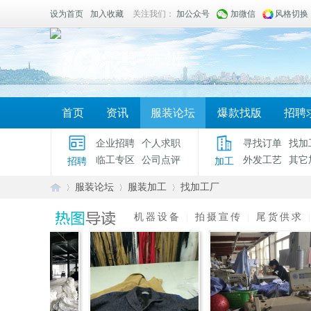
设为首页
加入收藏
关注我们：
加公众号
加微信
风格切换
首页
资讯
服装论坛
爆款找版
招聘
企业招聘
个人求职
寻找订单
找加
临工专区
公司点评
外发工艺
其它
招聘
加工
服装论坛
服装加工
找加工厂
机器设备
|
拍摄宣传
|
尾货供求
服
»
›
›