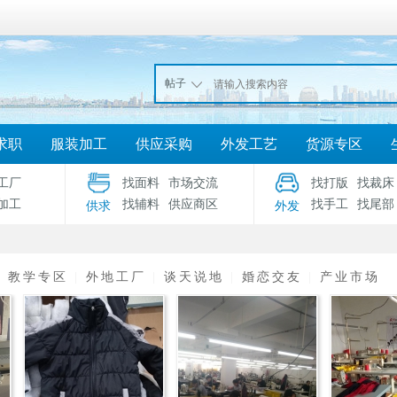
帖子
求职
服装加工
供应采购
外发工艺
货源专区
工厂
找面料
市场交流
找打版
找裁床
加工
找辅料
供应商区
找手工
找尾部
供求
外发
|
教学专区
|
外地工厂
|
谈天说地
|
婚恋交友
|
产业市场