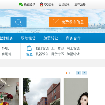
微信登录
QQ登录
会员登录
立即注册
免费发布信息
生活服务
场地租赁
加盟转让
商务合作
外地厂
档口货源
工厂货源
网上货源
租场地
机器设备
尾货专区
加盟转让
货源