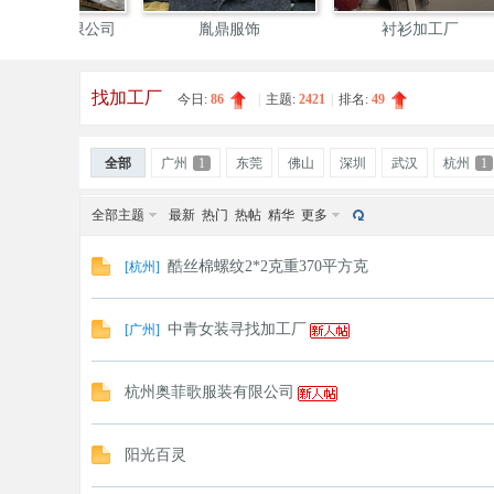
四季服装回收、布料回
三针五线冚车包缝机双针
山
收，
机
找加工厂
今日:
86
|
主题:
2421
|
排名:
49
装
全部
广州
1
东莞
佛山
深圳
武汉
杭州
1
全部主题
最新
热门
热帖
精华
更多
酷丝棉螺纹2*2克重370平方克
[
杭州
]
中青女装寻找加工厂
[
广州
]
圈
杭州奥菲歌服装有限公司
阳光百灵