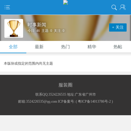
时事新闻
+ 关注
今日: 46 主题: 0 关注: 0
全部
最新
热门
精华
热帖
本版块或指定的范围内尚无主题
服装圈
联系QQ:3524226535 地址:广东省广州市
邮箱:3524226535@qq.com ICP备案号: (
粤ICP备14013786号-2
)